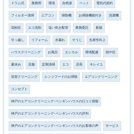
ドラム式
業務用
環境
自然派
ペット
電気代節約
フィルター清掃
エアコン
掃除機
お掃除機能付き
洗濯機
花粉症
エコ洗剤
追い炊き配管
業務委託
新築
引っ越し
リフォーム
水漏れ
そうじ
生産性向上
ハウスクリーニング
お風呂
エシカル
環境配慮
熱中症
夏休み
店舗
定期清掃
エコ
店長
キレイユ
浴室クリーニング
レンジフードのお掃除
エアコンクリーニング
コンセプト
神戸のエアコンクリーニング･ペンギンハウスの口コミ情報
神戸のエアコンクリーニング･ペンギンハウスの評判
神戸のエアコンクリーニング･ペンギンハウスのお客様の声
サービス