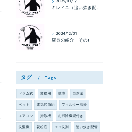
2025/01/17
キレイユ（追い炊き配管洗浄）がプチブレイクしております
2024/12/01
店長の紹介 その1
で
あ
タグ
Tags
ドラム式
業務用
環境
自然派
ペット
電気代節約
フィルター清掃
エアコン
掃除機
お掃除機能付き
学
。
洗濯機
花粉症
エコ洗剤
追い炊き配管