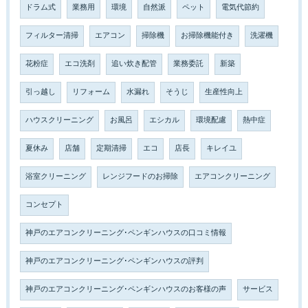
ドラム式
業務用
環境
自然派
ペット
電気代節約
フィルター清掃
エアコン
掃除機
お掃除機能付き
洗濯機
花粉症
エコ洗剤
追い炊き配管
業務委託
新築
引っ越し
リフォーム
水漏れ
そうじ
生産性向上
ハウスクリーニング
お風呂
エシカル
環境配慮
熱中症
夏休み
店舗
定期清掃
エコ
店長
キレイユ
浴室クリーニング
レンジフードのお掃除
エアコンクリーニング
コンセプト
神戸のエアコンクリーニング･ペンギンハウスの口コミ情報
神戸のエアコンクリーニング･ペンギンハウスの評判
神戸のエアコンクリーニング･ペンギンハウスのお客様の声
サービス