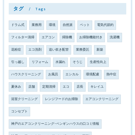
タグ
Tags
ドラム式
業務用
環境
自然派
ペット
電気代節約
フィルター清掃
エアコン
掃除機
お掃除機能付き
洗濯機
花粉症
エコ洗剤
追い炊き配管
業務委託
新築
引っ越し
リフォーム
水漏れ
そうじ
生産性向上
ハウスクリーニング
お風呂
エシカル
環境配慮
熱中症
夏休み
店舗
定期清掃
エコ
店長
キレイユ
浴室クリーニング
レンジフードのお掃除
エアコンクリーニング
コンセプト
神戸のエアコンクリーニング･ペンギンハウスの口コミ情報